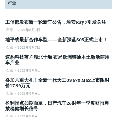
行业
工信部发布新一轮新车公告，埃安Ray 7引发关注
石京
-
2026年8月7日
地平线最新合作车型——全新深蓝S05正式上市！
石京
-
2026年8月7日
速豹科技落户湖北十堰 布局欧洲链通本土激活商用
车产业
石京
-
2026年8月5日
叠加六重大礼！全新一代天工08 670 Max上市限时
价17.99万元
石京
-
2026年8月4日
盈利拐点如期而至，日产汽车26财年一季度财报释
放稳健增长信号
石京
-
2026年8月4日