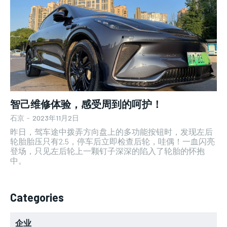
智己维修体验，感受周到的呵护！
石京
-
2023年11月2日
昨日，驾车途中拨弄方向盘上的多功能按钮时，发现左后
轮胎胎压只有2.5，停车后立即检查后轮，哇偶！一血闪亮
登场，只见左后轮上一颗钉子深深的陷入了轮胎的怀抱
中。
Categories
企业