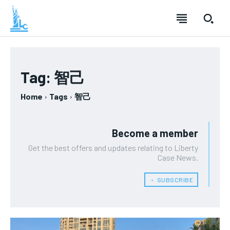
SUBSCRIBE
SUBSCRIBE
SUBSCRIBE
Tag:
智己
Welcome to Liberty Case
Welcome to Liberty Case
Welcome to Liberty Case
Home
Tags
智己
We have a curated list of the most noteworthy news from all
We have a curated list of the most noteworthy news from all
We have a curated list of the most noteworthy news
across the globe. With any subscription plan, you get access
across the globe. With any subscription plan, you get access
from all across the globe. With any subscription plan,
to
to
exclusive articles
exclusive articles
you get access to
that let you stay ahead of the curve.
that let you stay ahead of the curve.
exclusive articles
that let you
stay ahead of the curve.
Become a member
Your Profile
Your Profile
Get the best offers and updates relating to Liberty
Your Profile
Case News.
NEWS
NEWS
LIFESTYLE
LIFESTYLE
PUBLIC OPINION
PUBLIC OPINION
﹢ SUBSCRIBE
NEWS
LIFESTYLE
PUBLIC OPINION