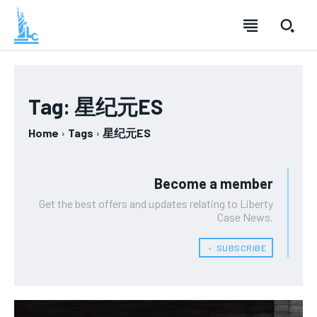
SUBSCRIBE
SUBSCRIBE
SUBSCRIBE
Tag:
星纪元ES
Welcome to Liberty Case
Welcome to Liberty Case
Welcome to Liberty Case
Home
Tags
星纪元ES
We have a curated list of the most noteworthy news from all
We have a curated list of the most noteworthy news from all
We have a curated list of the most noteworthy news
across the globe. With any subscription plan, you get access
across the globe. With any subscription plan, you get access
from all across the globe. With any subscription plan,
to
to
exclusive articles
exclusive articles
you get access to
that let you stay ahead of the curve.
that let you stay ahead of the curve.
exclusive articles
that let you
stay ahead of the curve.
Become a member
Your Profile
Your Profile
Get the best offers and updates relating to Liberty
Your Profile
Case News.
NEWS
NEWS
LIFESTYLE
LIFESTYLE
PUBLIC OPINION
PUBLIC OPINION
﹢ SUBSCRIBE
NEWS
LIFESTYLE
PUBLIC OPINION