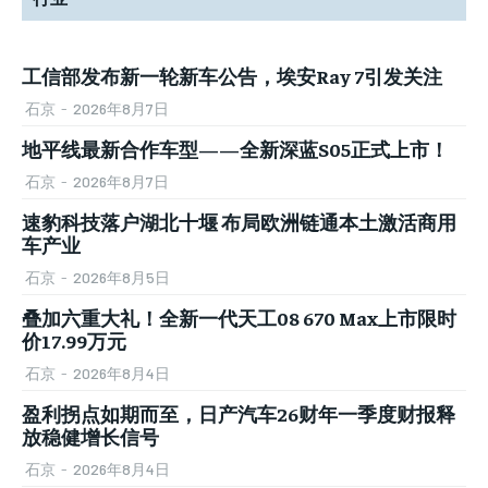
工信部发布新一轮新车公告，埃安Ray 7引发关注
石京
-
2026年8月7日
地平线最新合作车型——全新深蓝S05正式上市！
石京
-
2026年8月7日
速豹科技落户湖北十堰 布局欧洲链通本土激活商用
车产业
石京
-
2026年8月5日
叠加六重大礼！全新一代天工08 670 Max上市限时
价17.99万元
石京
-
2026年8月4日
盈利拐点如期而至，日产汽车26财年一季度财报释
放稳健增长信号
石京
-
2026年8月4日