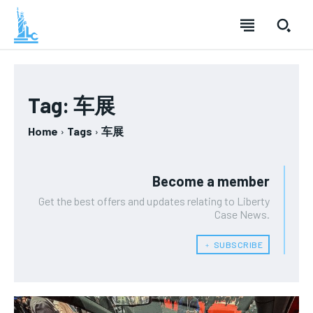
SUBSCRIBE
SUBSCRIBE
SUBSCRIBE
Tag:
车展
Welcome to Liberty Case
Welcome to Liberty Case
Welcome to Liberty Case
Home
Tags
车展
We have a curated list of the most noteworthy news from all
We have a curated list of the most noteworthy news from all
We have a curated list of the most noteworthy news
across the globe. With any subscription plan, you get access
across the globe. With any subscription plan, you get access
from all across the globe. With any subscription plan,
to
to
exclusive articles
exclusive articles
you get access to
that let you stay ahead of the curve.
that let you stay ahead of the curve.
exclusive articles
that let you
stay ahead of the curve.
Become a member
Your Profile
Your Profile
Get the best offers and updates relating to Liberty
Your Profile
Case News.
NEWS
NEWS
LIFESTYLE
LIFESTYLE
PUBLIC OPINION
PUBLIC OPINION
﹢ SUBSCRIBE
NEWS
LIFESTYLE
PUBLIC OPINION