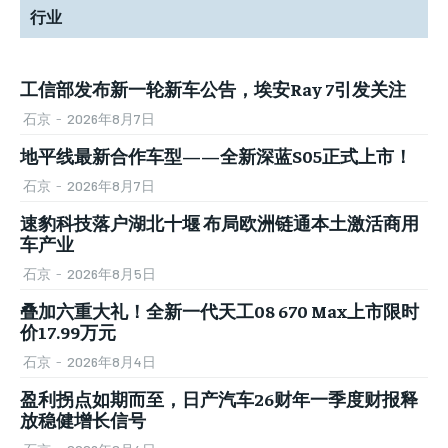
行业
工信部发布新一轮新车公告，埃安Ray 7引发关注
石京
-
2026年8月7日
地平线最新合作车型——全新深蓝S05正式上市！
石京
-
2026年8月7日
速豹科技落户湖北十堰 布局欧洲链通本土激活商用
车产业
石京
-
2026年8月5日
叠加六重大礼！全新一代天工08 670 Max上市限时
价17.99万元
石京
-
2026年8月4日
盈利拐点如期而至，日产汽车26财年一季度财报释
放稳健增长信号