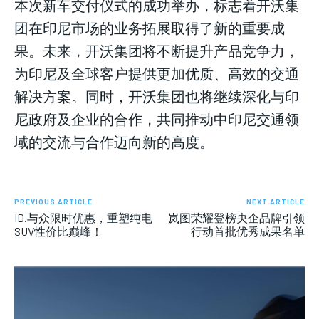
本次新车交付仪式的成功举办，标志着开沃集
团在印尼市场的业务拓展取得了新的重要成
果。未来，开沃集团将不断提升产品竞争力，
为印尼及全球客户提供更加优质、高效的交通
解决方案。同时，开沃集团也将继续深化与印
尼政府及企业的合作，共同推动中印尼交通领
域的交流与合作迈向新的高度。
PREVIOUS ARTICLE
NEXT ARTICLE
ID.与众限时优惠，重塑纯电
岚图荣耀登榜央企品牌引领
SUV性价比巅峰！
行动首批优秀成果名单