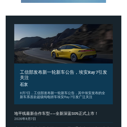
工信部发布新一轮新车公告，埃安Ray 7引发
关注
石京
8月7日，工信部发布新一轮新车公告，其中埃安发布的全
新车系首款超级纯电轿车埃安Ray 7引发广泛关注
地平线最新合作车型——全新深蓝S05正式上市！
2026年8月7日