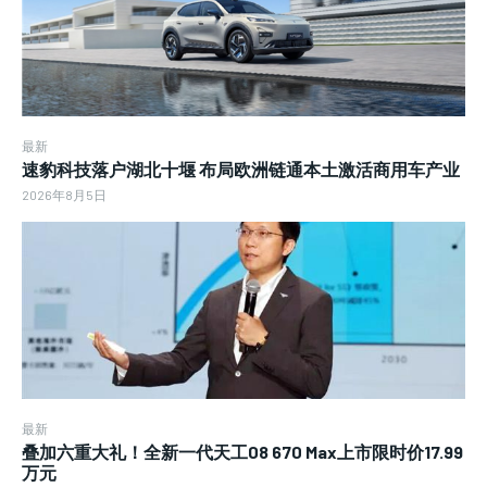
最新
速豹科技落户湖北十堰 布局欧洲链通本土激活商用车产业
2026年8月5日
最新
叠加六重大礼！全新一代天工08 670 Max上市限时价17.99
万元