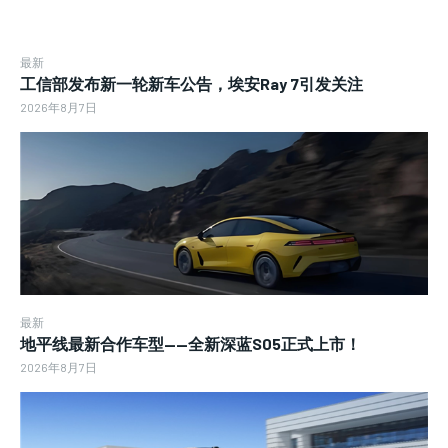
最新
工信部发布新一轮新车公告，埃安Ray 7引发关注
2026年8月7日
最新
地平线最新合作车型——全新深蓝S05正式上市！
2026年8月7日