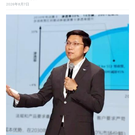
2026年8月7日