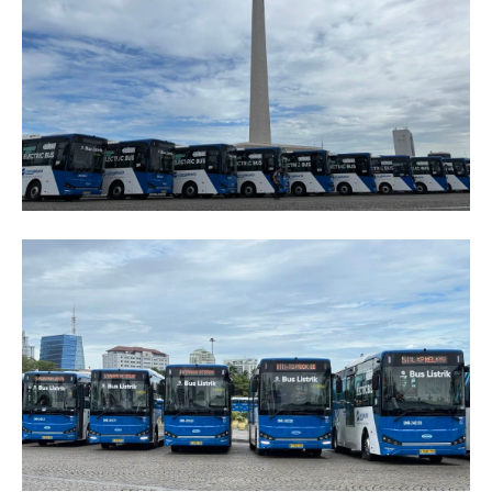
LIFESTYLE
LIFESTYLE
LIFESTYLE