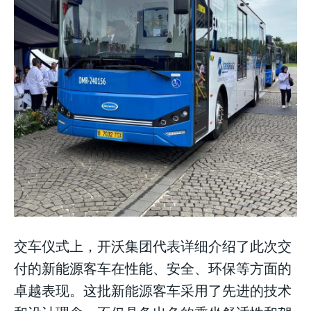
交车仪式上，开沃集团代表详细介绍了此次交
付的新能源客车在性能、安全、环保等方面的
卓越表现。这批新能源客车采用了先进的技术