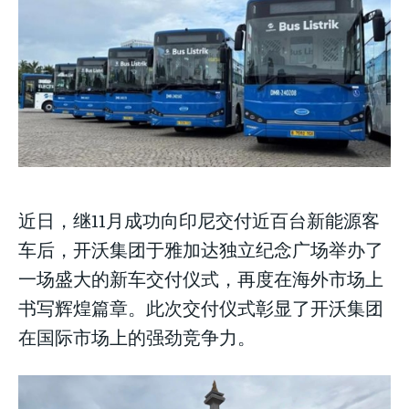
NEWS
NEWS
LIFESTYLE
LIFESTYLE
PUBLIC OPINION
PUBLIC OPINION
NEWS
LIFESTYLE
PUBLIC OPINION
近日，继11月成功向印尼交付近百台新能源客
车后，开沃集团于雅加达独立纪念广场举办了
一场盛大的新车交付仪式，再度在海外市场上
书写辉煌篇章。此次交付仪式彰显了开沃集团
在国际市场上的强劲竞争力。