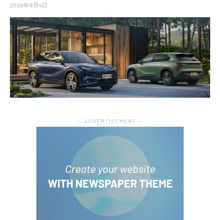
2026年8月4日
― ADVERTISEMENT ―