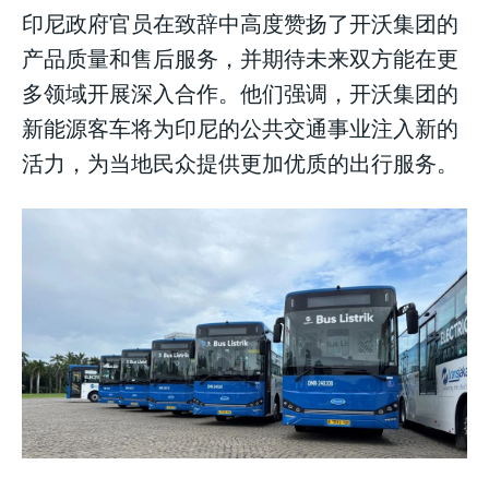
印尼政府官员在致辞中高度赞扬了开沃集团的
产品质量和售后服务，并期待未来双方能在更
多领域开展深入合作。他们强调，开沃集团的
新能源客车将为印尼的公共交通事业注入新的
活力，为当地民众提供更加优质的出行服务。