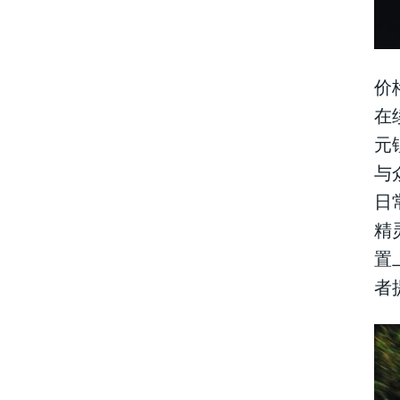
价
在
元
与
日
精
置
者