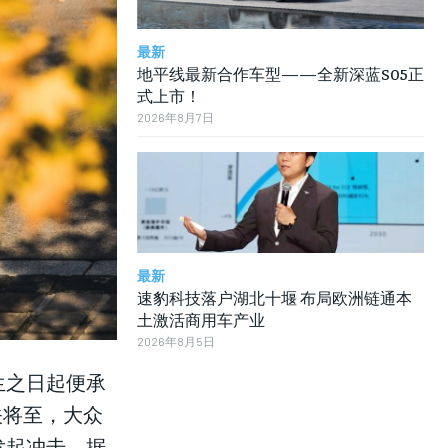
最新
地平线最新合作车型——全新深蓝S05正
式上市！
2026年8月7日
最新
速豹科技落户湖北十堰 布局欧洲链通本
土激活商用车产业
2026年8月5日
生之日起便承
关将至，大众
发起冲击。据