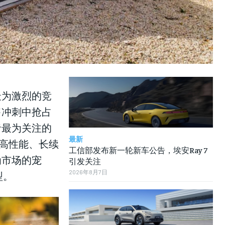
LIFESTYLE
LIFESTYLE
LIFESTYLE
最为激烈的竞
售冲刺中抢占
者最为关注的
最新
集高性能、长续
工信部发布新一轮新车公告，埃安Ray 7
为市场的宠
引发关注
2026年8月7日
型。