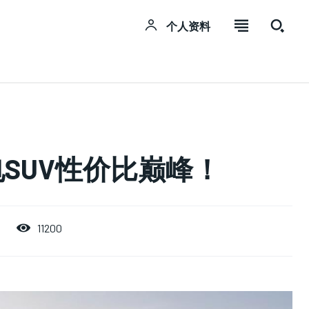
个人资料
SUBSCRIBE
SUBSCRIBE
SUBSCRIBE
Welcome to Liberty Case
Welcome to Liberty Case
Welcome to Liberty Case
电SUV性价比巅峰！
We have a curated list of the most noteworthy news
We have a curated list of the most noteworthy news
We have a curated list of the most noteworthy news
from all across the globe. With any subscription plan,
from all across the globe. With any subscription plan,
from all across the globe. With any subscription plan,
you get access to
you get access to
you get access to
exclusive articles
exclusive articles
exclusive articles
that let you
that let you
that let you
stay ahead of the curve.
stay ahead of the curve.
stay ahead of the curve.
11200
Your Profile
Your Profile
Your Profile
NEWS
NEWS
NEWS
LIFESTYLE
LIFESTYLE
LIFESTYLE
PUBLIC OPINION
PUBLIC OPINION
PUBLIC OPINION