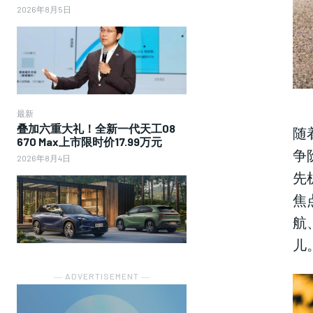
2026年8月5日
最新
叠加六重大礼！全新一代天工08
随
670 Max上市限时价17.99万元
争
2026年8月4日
先
焦
航
儿
― ADVERTISEMENT ―