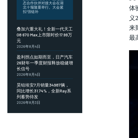
态合作伙伴对接大会在湖
体
北十堰隆重举行。大会紧
扣“强链补
义
来
叠加六重大礼！全新一代天工
08 670 Max上市限时价17.99万
最
元
2026年8月4日
盈利拐点如期而至，日产汽车
26财年一季度财报释放稳健增
长信号
2026年8月4日
昊铂埃安7月销量34987辆，
同比增长31.74%，全新Ray系
列蓄势待发
2026年8月3日