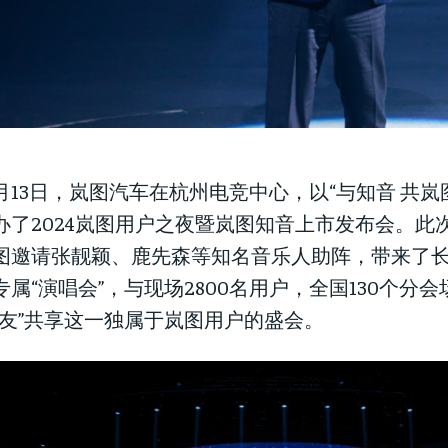
0月13日，岚图汽车在杭州电竞中心，以“与知音 共岚
办了2024岚图用户之夜暨岚图知音上市发布会。此
图邀请张靓颖、鹿先森等知名音乐人助阵，带来了
专属“演唱会”，与现场2800名用户，全国130个分会场
岚友”共享这一独属于岚图用户的盛会。