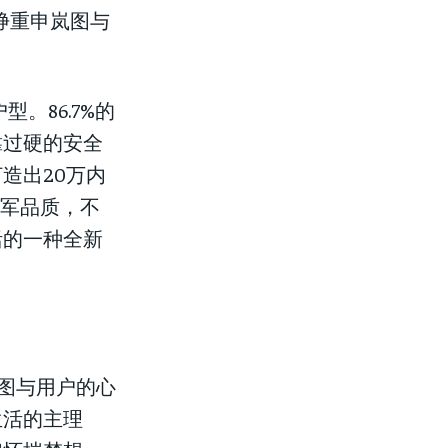
峥重申岚图与
。86.7%的
靠过硬的安全
造出20万内
冠军品质，不
活的一种全新
岚图与用户的心
生活的主理