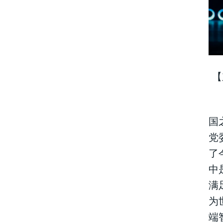
【
国
党
了
中
满
为
端