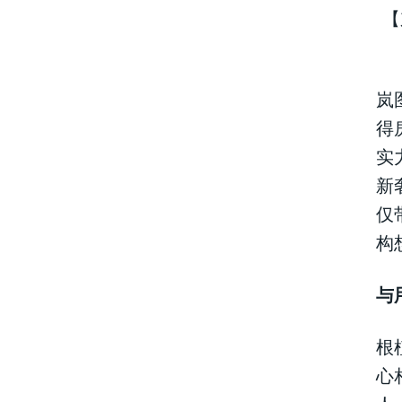
【
岚
得
实
新
仅
构
与
根
心