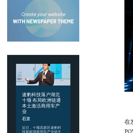
速豹科技落户湖北
十堰 布局欧洲链通
本土激活商用车产
业
石京
在
​近日，十堰高新区速豹科
P
技新能源商用车产业链生