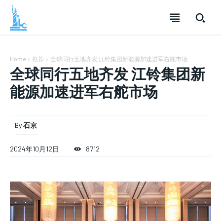
Home
推荐
全球同行五地齐发 江铃集团新能源加速进军右舵市场
全球同行五地齐发 江铃集团新
能源加速进军右舵市场
By
石京
SUBSCRIBE
SUBSCRIBE
SUBSCRIBE
2024年10月12日
8712
Welcome to Liberty Case
Welcome to Liberty Case
Welcome to Liberty Case
We have a curated list of the most noteworthy news from all
We have a curated list of the most noteworthy news from all
We have a curated list of the most noteworthy news
across the globe. With any subscription plan, you get access
across the globe. With any subscription plan, you get access
from all across the globe. With any subscription plan,
to
to
exclusive articles
exclusive articles
you get access to
that let you stay ahead of the curve.
that let you stay ahead of the curve.
exclusive articles
that let you
stay ahead of the curve.