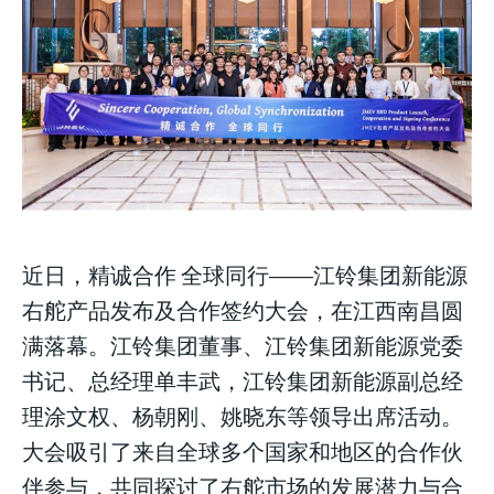
Your Profile
Your Profile
Your Profile
NEWS
NEWS
LIFESTYLE
LIFESTYLE
PUBLIC OPINION
PUBLIC OPINION
NEWS
LIFESTYLE
PUBLIC OPINION
近日，精诚合作 全球同行——江铃集团新能源
右舵产品发布及合作签约大会，在江西南昌圆
满落幕。江铃集团董事、江铃集团新能源党委
书记、总经理单丰武，江铃集团新能源副总经
理涂文权、杨朝刚、姚晓东等领导出席活动。
大会吸引了来自全球多个国家和地区的合作伙
伴参与，共同探讨了右舵市场的发展潜力与合