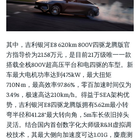
其中，吉利银河E8 620km 800V四驱龙腾版官
方指导价为21.58万元，是目前21万级唯一一款
搭载全栈800V超高压平台和电四驱的车型。新
车最大电机功率达到475kW，最大扭矩
710N·m，最高效率97.86%，零百加速时间仅为
3.49s，极速高达210km/h。得益于SEA架构优
势，吉利银河E8四驱龙腾版拥有5.62m最小转
弯半径和41.28°最大转向角，5m车长依旧掉头
灵活。结合国内首创数字化大师级R&H虚拟调
校技术，其最大侧向加速度可达1.01G，麋鹿测