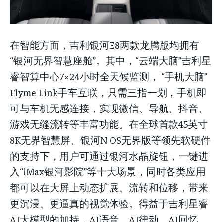
在智能方面，吉利银河E8两款龙腾版均拥有
“银河无界智慧座舱”。其中，“云端大脑”吉利星
睿智算中心7×24小时全天候监测， “手机大脑”
Flyme Link手车互联，只需三指一划，手机即
可与车机无感连接，实现微信、导航、抖音、
游戏无缝流转等丰富功能。在全球首款45英寸
8K无界智慧屏、银河N OS无界版等领先软硬件
的支持下，用户可通过银河水晶旋钮，一键进
入“iMax银河影院”等十大场景，同时各类应用
都可以在大屏上动态扩展、流转和位移，带来
更沉浸、更逼真的视觉体验。得益于吉利星睿
AI大模型的加持，AI语音、AI律动、AI回忆、