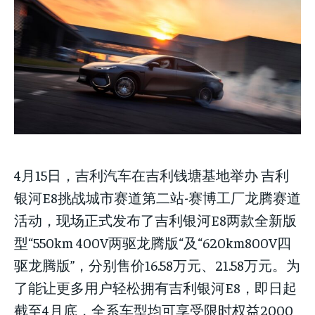
Your Profile
Your Profile
Your Profile
NEWS
NEWS
LIFESTYLE
LIFESTYLE
PUBLIC OPINION
PUBLIC OPINION
NEWS
LIFESTYLE
PUBLIC OPINION
4月15日，吉利汽车在吉利钱塘基地举办 吉利
银河E8挑战城市赛道第二站-赛博工厂龙腾赛道
活动，现场正式发布了吉利银河E8两款全新版
型“550km 400V两驱龙腾版“及“620km800V四
驱龙腾版”，分别售价16.58万元、21.58万元。为
了能让更多用户轻松拥有吉利银河E8，即日起
截至4月底，全系车型均可享受限时权益2000