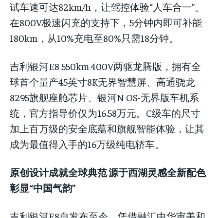
试车速可达82km/h，让驾控体验“人车合一”。
在800V极速闪充的支持下，5分钟内即可补能
180km，从10%充电至80%只需18分钟。
吉利银河E8 550km 400V两驱龙腾版，拥有全
球首个量产45英寸8K无界智慧屏、高通骁龙
8295旗舰座舱芯片、银河N OS-无界版车机系
统，官方指导价仅为16.58万元。C级车的尺寸
加上百万级的安全底蕴和旗舰智能体验，让其
成为最值得入手的16万级纯电轿车。
原创设计成就全球典范 源于西湖灵感全新配色
彰显“中国气韵”
吉利银河E8自发布至今，凭借融汇中华审美和