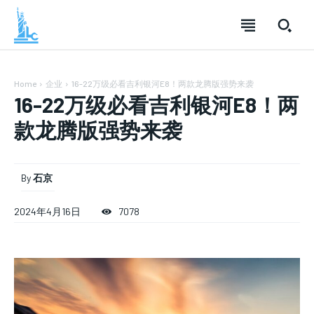
Home
企业
16-22万级必看吉利银河E8！两款龙腾版强势来袭
16-22万级必看吉利银河E8！两
款龙腾版强势来袭
By
石京
SUBSCRIBE
SUBSCRIBE
SUBSCRIBE
2024年4月16日
7078
Welcome to Liberty Case
Welcome to Liberty Case
Welcome to Liberty Case
We have a curated list of the most noteworthy news from all
We have a curated list of the most noteworthy news from all
We have a curated list of the most noteworthy news
across the globe. With any subscription plan, you get access
across the globe. With any subscription plan, you get access
from all across the globe. With any subscription plan,
to
to
exclusive articles
exclusive articles
you get access to
that let you stay ahead of the curve.
that let you stay ahead of the curve.
exclusive articles
that let you
stay ahead of the curve.