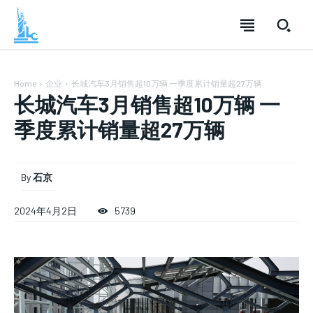
Home
企业
长城汽车3月销售超10万辆 一季度累计销量超27万辆
长城汽车3月销售超10万辆 一
季度累计销量超27万辆
By
石京
SUBSCRIBE
SUBSCRIBE
SUBSCRIBE
2024年4月2日
5739
Welcome to Liberty Case
Welcome to Liberty Case
Welcome to Liberty Case
We have a curated list of the most noteworthy news from all
We have a curated list of the most noteworthy news from all
We have a curated list of the most noteworthy news
across the globe. With any subscription plan, you get access
across the globe. With any subscription plan, you get access
from all across the globe. With any subscription plan,
to
to
exclusive articles
exclusive articles
you get access to
that let you stay ahead of the curve.
that let you stay ahead of the curve.
exclusive articles
that let you
stay ahead of the curve.
Your Profile
Your Profile