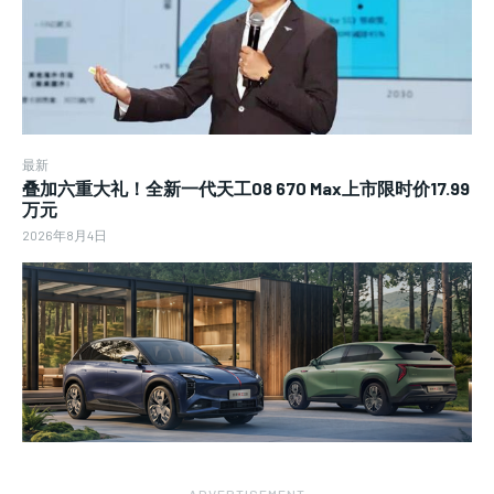
最新
叠加六重大礼！全新一代天工08 670 Max上市限时价17.99
万元
2026年8月4日
― ADVERTISEMENT ―