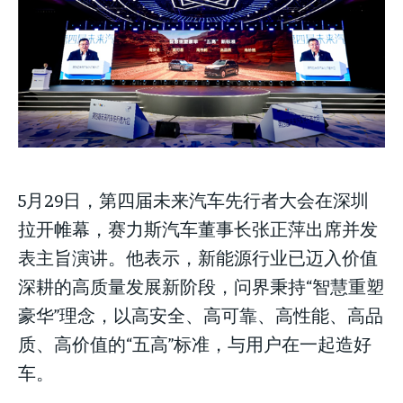
Your Profile
NEWS
NEWS
LIFESTYLE
LIFESTYLE
PUBLIC OPINION
PUBLIC OPINION
NEWS
LIFESTYLE
PUBLIC OPINION
5月29日，第四届未来汽车先行者大会在深圳
拉开帷幕，赛力斯汽车董事长张正萍出席并发
表主旨演讲。他表示，新能源行业已迈入价值
深耕的高质量发展新阶段，问界秉持“智慧重塑
豪华”理念，以高安全、高可靠、高性能、高品
质、高价值的“五高”标准，与用户在一起造好
车。