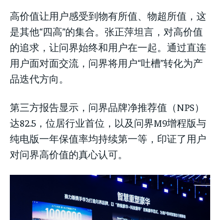
高价值让用户感受到物有所值、物超所值，这
是其他“四高”的集合。张正萍坦言，对高价值
的追求，让问界始终和用户在一起。通过直连
用户面对面交流，问界将用户“吐槽”转化为产
品迭代方向。
第三方报告显示，问界品牌净推荐值（NPS）
达82.5，位居行业首位，以及问界M9增程版与
纯电版一年保值率均持续第一等，印证了用户
对问界高价值的真心认可。