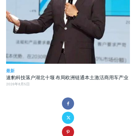
最新
速豹科技落户湖北十堰 布局欧洲链通本土激活商用车产业
2026年8月5日