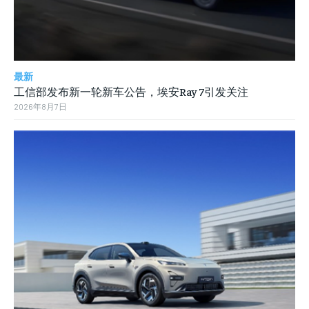
最新
工信部发布新一轮新车公告，埃安Ray 7引发关注
2026年8月7日