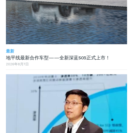
最新
地平线最新合作车型——全新深蓝S05正式上市！
2026年8月7日