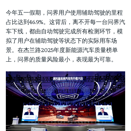
今年五一假期，问界用户使用辅助驾驶的里程
占比达到46.9%。这背后，离不开每一台问界汽
车下线，都由自动驾驶完成所有检测环节，模
拟了用户在辅助驾驶等状态下的实际用车场
景。在杰兰路2025年度新能源汽车质量榜单
上，问界的质量风险最小，表现最为可靠。