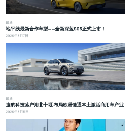
最新
地平线最新合作车型——全新深蓝S05正式上市！
2026年8月7日
最新
速豹科技落户湖北十堰 布局欧洲链通本土激活商用车产业
2026年8月5日