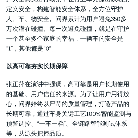
定义安全，构建智能安全体系，全方位守护
人、车、物安全。问界累计为用户避免350多
万次潜在碰撞。每一次避免碰撞，就是在守护
一个甚至多个家庭的幸福，一辆车的安全是
“1”，其他都是“0”。
以高可靠夯实长期保障
张正萍在演讲中强调，高可靠是用户长期使用
的基础、用户信任的来源。为了让用户用得放
心，问界始终以严苛的质量管理，打造产品的
长期可靠，通过车身关键工艺100%智能监测与
预警调控、“一车一档”、全链路智能测试体系
等，从源头把控品质。