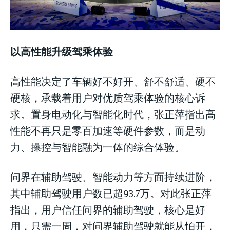
以高性能升级驾乘体验
高性能决定了车辆好不好开、舒不舒适、硬不
硬核，承载着用户对优质驾乘体验的核心诉
求。置身电动化与智能化时代，张正萍指出高
性能不再只是零百加速等硬件参数，而是动
力、操控与智能融为一体的综合体验。
问界在辅助驾驶、智能动力等方面持续进阶，
其中辅助驾驶用户数已超93.7万。对此张正萍
指出，用户信任问界的辅助驾驶，核心是好
用，只需一周，对问界辅助驾驶就能从怕开，