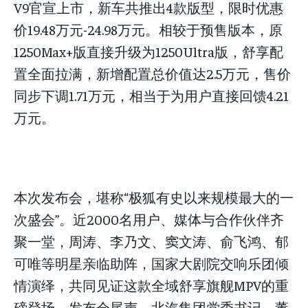
V9官宣上市，新车共推出4款版型，限时优惠
价19.48万元-24.98万元。相较于预售版本，原
1250Max+版直接升级为1250Ultra版，舒享配
置全面拉满，新增配置总价值达2.5万元，售价
同步下调1.71万元，相当于为用户直接回馈4.21
万元。
本次发布会，堪称“极狐有史以来规模最大的一
LIFESTYLE
LIFESTYLE
LIFESTYLE
次盛会”。近2000名用户、媒体与合作伙伴齐
聚一堂，周涛、李乃文、窦文涛、俞飞鸿、郁
可唯等明星亲临助阵，国家大剧院交响乐团倾
情演绎，共同见证这款全域舒享旗舰MPV的重
磅登场。发布会尾声，北汽集团党委书记、董