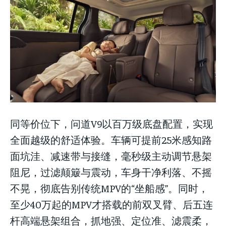
同等价位下，问道V9以百万级底盘配置，实现
全面越级的舒适体验。车辆可提前25米感知路
面坑洼、减速带与接缝，毫秒级主动调节悬架
阻尼，过滤颠簸与震动，车身干净利落、不摇
不晃，彻底告别传统MPV的“坐船感”。同时，
至少40万起的MPV才搭载的前双叉臂、后五连
杆高端悬架组合，抓地强、定位准、滤震柔，