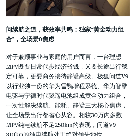
问续航之道，获效率共鸣：独家“黄金动力组
合”，全场景0焦虑
对于兼顾事业与家庭的用户而言，一台理想
MPV既要日常代步经济省钱，又要长途出行稳
定可靠，更要商务接待静谧高级。极狐问道V9
以行业独一份的华为雪鸮增程系统、华为智擎
电驱与宁德时代骁遥电池组成黄金动力组合，
一次性解决续航、能耗、静谧三大核心焦虑，
让全场景出行都省心从容。相较30万内多数
MPV纯电续航不足250km的表现，问道V9
310km的纯电续航处于绝对领先地位。