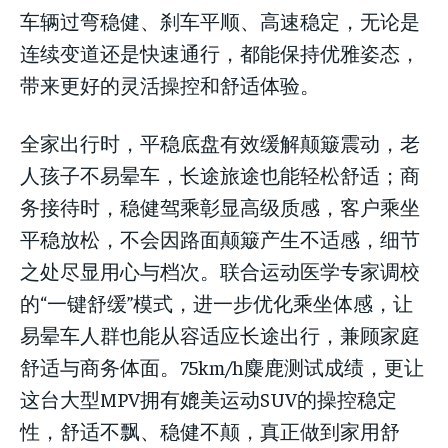
车辆过弯稳健、刹车平顺、高速稳定，无论是
连续变道还是快速通行，都能保持优雅姿态，
带来更好的灵活操控和舒适体验。
全家出行时，平稳底盘有效缓解颠簸震动，老
人孩子不易晕车，长途旅途也能轻松舒适；商
务接待时，稳健驾乘彰显高级质感，客户乘坐
平稳放松，不会因路面颠簸产生不适感，细节
之处尽显用心与档次。联合运动医学专家调校
的“一键舒缓”模式，进一步优化乘坐体感，让
易晕车人群也能从容适应长途出行，兼顾家庭
舒适与商务体面。75km/h麋鹿测试成绩，更让
这台大型MPV拥有媲美运动SUV的操控稳定
性，舒适不飘、稳健不颠，真正做到家用舒