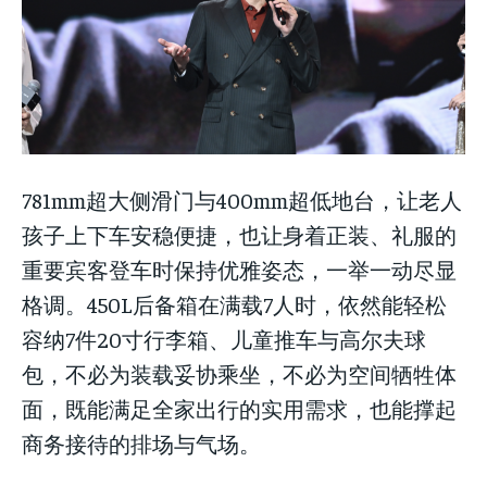
781mm超大侧滑门与400mm超低地台，让老人
孩子上下车安稳便捷，也让身着正装、礼服的
重要宾客登车时保持优雅姿态，一举一动尽显
格调。450L后备箱在满载7人时，依然能轻松
容纳7件20寸行李箱、儿童推车与高尔夫球
包，不必为装载妥协乘坐，不必为空间牺牲体
面，既能满足全家出行的实用需求，也能撑起
商务接待的排场与气场。