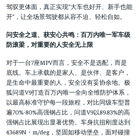
驾驭更体面，真正实现“大车也好开、新手也能
开”，让全场景驾驶都从容不迫、轻松自如。
问安全之道、获安心共鸣：百万内唯一军车级
防滚梁，对重要的人安全无上限
对于一台7座MPV而言，安全不是选配，而是
底线。车上承载的是家人、是伙伴、是客户，
是生命中最重要的人，安全没有妥协余地。极
狐问道V9打造百万内唯一全向全维防护体系，
以最高标准守护每一段旅程，对比同级车型普
遍70%-80%高强钢占比，问道V9以89.83%的高
强钢占比展现出显著优势。车身抗扭刚度达到
43689N・m/deg，坚固如移动堡垒，面对碰撞