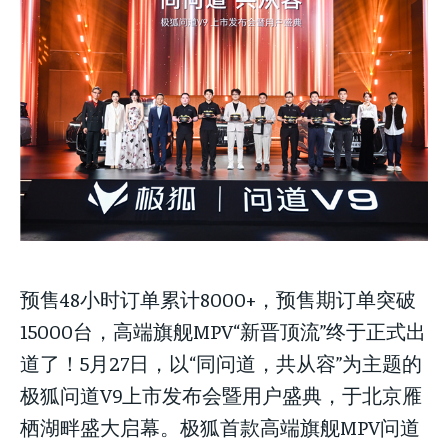
Welcome to Liberty Case
Welcome to Liberty Case
Welcome to Liberty Case
We have a curated list of the most noteworthy news from all
We have a curated list of the most noteworthy news from all
We have a curated list of the most noteworthy news
across the globe. With any subscription plan, you get access
across the globe. With any subscription plan, you get access
from all across the globe. With any subscription plan,
to
to
exclusive articles
exclusive articles
you get access to
that let you stay ahead of the curve.
that let you stay ahead of the curve.
exclusive articles
that let you
stay ahead of the curve.
Your Profile
Your Profile
Your Profile
NEWS
NEWS
LIFESTYLE
LIFESTYLE
PUBLIC OPINION
PUBLIC OPINION
NEWS
LIFESTYLE
PUBLIC OPINION
预售48小时订单累计8000+，预售期订单突破
15000台，高端旗舰MPV“新晋顶流”终于正式出
道了！5月27日，以“同问道，共从容”为主题的
极狐问道V9上市发布会暨用户盛典，于北京雁
栖湖畔盛大启幕。极狐首款高端旗舰MPV问道