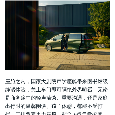
座舱之内，国家大剧院声学座舱带来图书馆级
静谧体验，关上车门即可隔绝外界喧嚣，无论
是商务途中的轻声洽谈、重要沟通，还是家庭
出行时的温馨闲谈、孩子休憩，都能不受打
扰。二排双零重力座椅，配合16点气囊按摩、