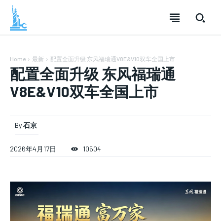
Home
最新
配置全面升级 东风福瑞通V8E&V10双车全国上市
配置全面升级 东风福瑞通
V8E&V10双车全国上市
By
石京
2026年4月17日
10504
SUBSCRIBE
SUBSCRIBE
SUBSCRIBE
Welcome to Liberty Case
Welcome to Liberty Case
Welcome to Liberty Case
We have a curated list of the most noteworthy news from all
We have a curated list of the most noteworthy news from all
We have a curated list of the most noteworthy news
across the globe. With any subscription plan, you get access
across the globe. With any subscription plan, you get access
from all across the globe. With any subscription plan,
to
to
exclusive articles
exclusive articles
you get access to
that let you stay ahead of the curve.
that let you stay ahead of the curve.
exclusive articles
that let you