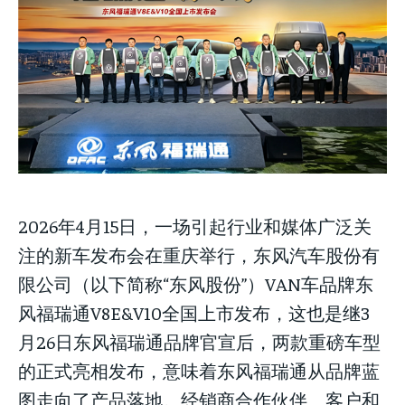
stay ahead of the curve.
Your Profile
Your Profile
Your Profile
NEWS
NEWS
LIFESTYLE
LIFESTYLE
PUBLIC OPINION
PUBLIC OPINION
NEWS
LIFESTYLE
PUBLIC OPINION
2026年4月15日，一场引起行业和媒体广泛关
注的新车发布会在重庆举行，东风汽车股份有
限公司（以下简称“东风股份”）VAN车品牌东
风福瑞通V8E&V10全国上市发布，这也是继3
月26日东风福瑞通品牌官宣后，两款重磅车型
的正式亮相发布，意味着东风福瑞通从品牌蓝
图走向了产品落地。经销商合作伙伴、客户和