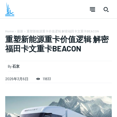
Home
最新
重塑新能源重卡价值逻辑 解密福田卡文重卡BEACON
重塑新能源重卡价值逻辑 解密
福田卡文重卡BEACON
By
石京
2026年3月6日
11833
SUBSCRIBE
SUBSCRIBE
SUBSCRIBE
Welcome to Liberty Case
Welcome to Liberty Case
Welcome to Liberty Case
We have a curated list of the most noteworthy news from all
We have a curated list of the most noteworthy news from all
We have a curated list of the most noteworthy news
across the globe. With any subscription plan, you get access
across the globe. With any subscription plan, you get access
from all across the globe. With any subscription plan,
to
to
exclusive articles
exclusive articles
you get access to
that let you stay ahead of the curve.
that let you stay ahead of the curve.
exclusive articles
that let you