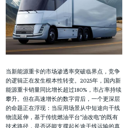
stay ahead of the curve.
Your Profile
Your Profile
Your Profile
NEWS
NEWS
LIFESTYLE
LIFESTYLE
PUBLIC OPINION
PUBLIC OPINION
NEWS
LIFESTYLE
PUBLIC OPINION
当新能源重卡的市场渗透率突破临界点，竞争
的逻辑正在发生根本性转变。2025年，国内新
能源重卡销量同比增长超过180%，市占率持续
攀升。但在高速增长的数字背后，一个更深层
的命题正在浮现：当应用场景从中短途向干线
物流延伸，基于传统燃油平台“油改电”的既有
技术路径，是否还能支撑起长途干线运输的真