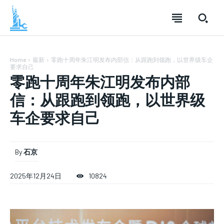
Home
最新
零跑十周年朱江明发布内部信：从跟跑到领跑，以世界级车企
要求自己
零跑十周年朱江明发布内部
信：从跟跑到领跑，以世界级
车企要求自己
By
石京
SUBSCRIBE
SUBSCRIBE
SUBSCRIBE
2025年12月24日
10824
Welcome to Liberty Case
Welcome to Liberty Case
Welcome to Liberty Case
We have a curated list of the most noteworthy news from all
We have a curated list of the most noteworthy news from all
We have a curated list of the most noteworthy news
across the globe. With any subscription plan, you get access
across the globe. With any subscription plan, you get access
from all across the globe. With any subscription plan,