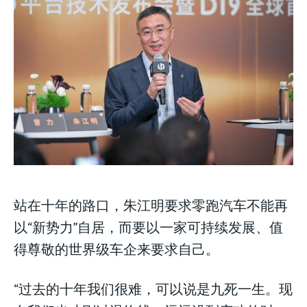
to
to
exclusive articles
exclusive articles
you get access to
that let you stay ahead of the curve.
that let you stay ahead of the curve.
exclusive articles
that let you
stay ahead of the curve.
Your Profile
Your Profile
Your Profile
NEWS
NEWS
LIFESTYLE
LIFESTYLE
PUBLIC OPINION
PUBLIC OPINION
NEWS
LIFESTYLE
PUBLIC OPINION
站在十年的路口，朱江明要求零跑汽车不能再
以“新势力”自居，而要以一家可持续发展、值
得尊敬的世界级车企来要求自己。
“过去的十年我们很难，可以说是九死一生。现