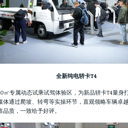
全新纯电轿卡T4
400㎡专属动态试乘试驾体验区，为新品轿卡T4量身
媒体通过爬坡、转弯等实操环节，直观领略车辆卓
靠品质，一致给予好评。