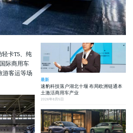
LIFESTYLE
LIFESTYLE
LIFESTYLE
动轻卡T5、纯
国国际商用车
旅游客运等场
最新
速豹科技落户湖北十堰 布局欧洲链通本
土激活商用车产业
2026年8月5日