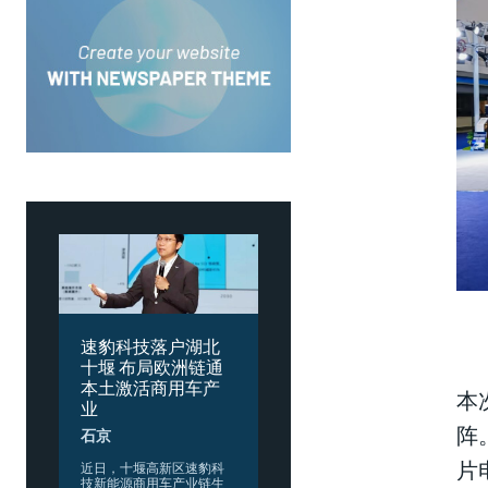
速豹科技落户湖北
十堰 布局欧洲链通
本土激活商用车产
本
业
阵
石京
片
​近日，十堰高新区速豹科
技新能源商用车产业链生