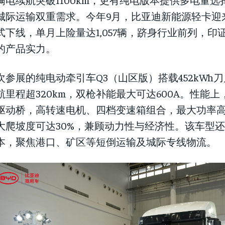
城际运输双重需求。今年9月，比亚迪新能源轻卡迎来第
式下线，单月上险量达1,057辆，跻身行业前列，印
的产品实力。
次参展的纯电动牵引车Q3（山区版）搭载452kWh
航里程超320km，双枪补能最大可达600A。性能
驱动桥，高转速电机、四档变速箱组合，最大功率高达
大爬坡度可达30%，兼顾动力性与经济性。该车型
本，聚焦港口、矿区等短倒运输及城际专线物流。