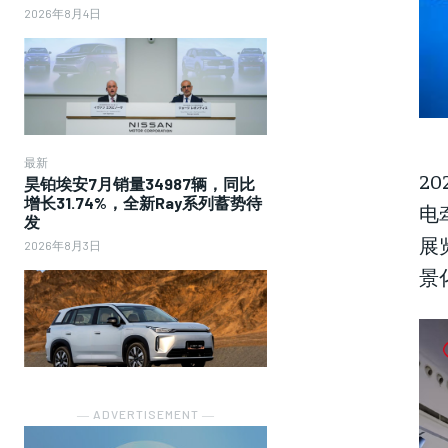
2026年8月4日
最新
2
昊铂埃安7月销量34987辆，同比
增长31.74%，全新Ray系列蓄势待
电
发
展
2026年8月3日
景
― ADVERTISEMENT ―