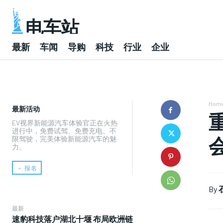
电车站
最新
车闻
导购
科技
行业
企业
Hom
最新活动
EV视界新能源汽车体验官正在火热
进行中，免费试驾、免费充电、不
限驾驶，完美体验新能源汽车的魅
力。
﹢ 报名
By
最新
速豹科技落户湖北十堰 布局欧洲链