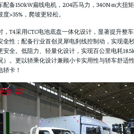
车配备150kW扁线电机，204匹马力，340N·m大
坡度>35%，爬坡更轻松。
时，T4采用CTC电池底盘一体化设计，显著提升整
安全性；配备行业首创灵犀电刹线控制动，实现毫
更安全。低阻力、轻量化设计，实现百公里电耗18.5kW
况）。更以轿乘化设计兼顾小卡实用性与轿车舒适
电轿卡！