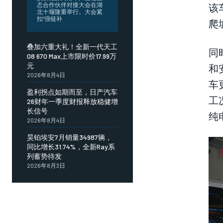
该
态合作伙伴对接大会在湖
北十堰隆重举行。大会紧
扣“强链补
爬
叠加六重大礼！全新一代天工
同
08 670 Max上市限时价17.99万
元
和
2026年8月4日
车
盈利拐点如期而至，日产汽车
工
26财年一季度财报释放稳健增
长信号
纯
2026年8月4日
昊铂埃安7月销量34987辆，
同比增长31.74%，全新Ray系
列蓄势待发
2026年8月3日