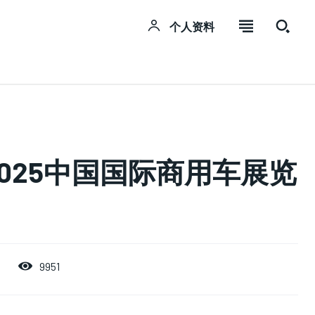
个人资料
SUBSCRIBE
SUBSCRIBE
SUBSCRIBE
Welcome to Liberty Case
Welcome to Liberty Case
Welcome to Liberty Case
We have a curated list of the most noteworthy news
We have a curated list of the most noteworthy news
We have a curated list of the most noteworthy news
025中国国际商用车展览
from all across the globe. With any subscription plan,
from all across the globe. With any subscription plan,
from all across the globe. With any subscription plan,
you get access to
you get access to
you get access to
exclusive articles
exclusive articles
exclusive articles
that let you
that let you
that let you
stay ahead of the curve.
stay ahead of the curve.
stay ahead of the curve.
Your Profile
Your Profile
Your Profile
9951
NEWS
NEWS
NEWS
LIFESTYLE
LIFESTYLE
LIFESTYLE
PUBLIC OPINION
PUBLIC OPINION
PUBLIC OPINION