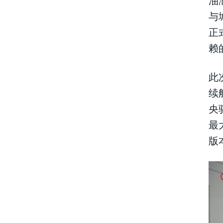
与
正
赖
此
续
央
最
版