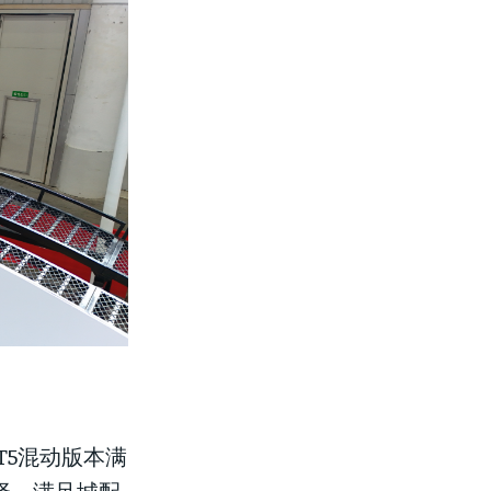
T5混动版本满
择，满足城配