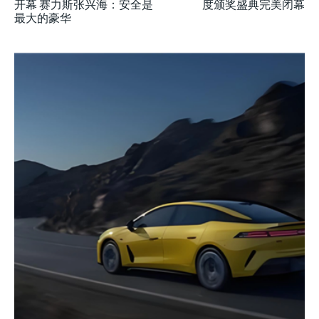
开幕 赛力斯张兴海：安全是
度颁奖盛典完美闭幕
最大的豪华