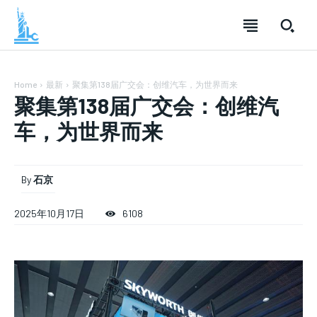
Home
最新
聚集第138届广交会：创维汽车，为世界而来
聚集第138届广交会：创维汽
车，为世界而来
SUBSCRIBE
SUBSCRIBE
SUBSCRIBE
Welcome to Liberty Case
Welcome to Liberty Case
Welcome to Liberty Case
By
石京
We have a curated list of the most noteworthy news from all
We have a curated list of the most noteworthy news from all
We have a curated list of the most noteworthy news
across the globe. With any subscription plan, you get access
across the globe. With any subscription plan, you get access
from all across the globe. With any subscription plan,
2025年10月17日
6108
to
to
exclusive articles
exclusive articles
you get access to
that let you stay ahead of the curve.
that let you stay ahead of the curve.
exclusive articles
that let you
stay ahead of the curve.
Your Profile
Your Profile
Your Profile
NEWS
NEWS
LIFESTYLE
LIFESTYLE
PUBLIC OPINION
PUBLIC OPINION
NEWS
LIFESTYLE
PUBLIC OPINION