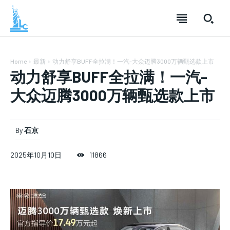
Home
最新
动力舒享BUFF全拉满！一汽-大众迈腾3000万辆甄选款上市
动力舒享BUFF全拉满！一汽-
大众迈腾3000万辆甄选款上市
By
石京
SUBSCRIBE
SUBSCRIBE
SUBSCRIBE
2025年10月10日
11866
Welcome to Liberty Case
Welcome to Liberty Case
Welcome to Liberty Case
We have a curated list of the most noteworthy news from all
We have a curated list of the most noteworthy news from all
We have a curated list of the most noteworthy news
across the globe. With any subscription plan, you get access
across the globe. With any subscription plan, you get access
from all across the globe. With any subscription plan,
to
to
exclusive articles
exclusive articles
you get access to
that let you stay ahead of the curve.
that let you stay ahead of the curve.
exclusive articles
that let you
stay ahead of the curve.