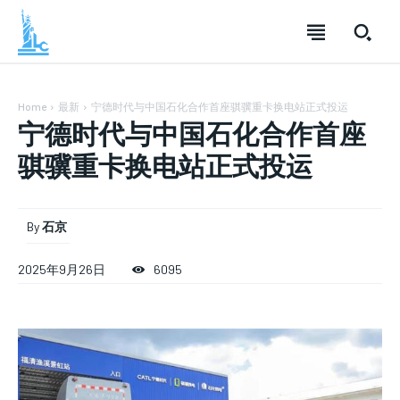
Home
最新
宁德时代与中国石化合作首座骐骥重卡换电站正式投运
宁德时代与中国石化合作首座
骐骥重卡换电站正式投运
SUBSCRIBE
SUBSCRIBE
SUBSCRIBE
By
石京
Welcome to Liberty Case
Welcome to Liberty Case
Welcome to Liberty Case
We have a curated list of the most noteworthy news from all
We have a curated list of the most noteworthy news from all
We have a curated list of the most noteworthy news
2025年9月26日
6095
across the globe. With any subscription plan, you get access
across the globe. With any subscription plan, you get access
from all across the globe. With any subscription plan,
to
to
exclusive articles
exclusive articles
you get access to
that let you stay ahead of the curve.
that let you stay ahead of the curve.
exclusive articles
that let you
stay ahead of the curve.
Your Profile
Your Profile
Your Profile
NEWS
NEWS
LIFESTYLE
LIFESTYLE
PUBLIC OPINION
PUBLIC OPINION