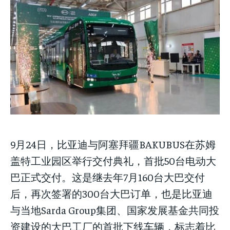
NEWS
NEWS
LIFESTYLE
LIFESTYLE
PUBLIC OPINION
PUBLIC OPINION
NEWS
LIFESTYLE
PUBLIC OPINION
9月24日，比亚迪与阿塞拜疆BAKUBUS在苏姆
盖特工业园区举行交付典礼，首批50台电动大
巴正式交付。这是继去年7月160台大巴交付
后，再次签署的300台大巴订单，也是比亚迪
与当地Sarda Group集团、国家发展基金共同投
资建设的大巴工厂的首批下线车辆，标志着比