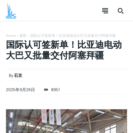
Home
最新
国际认可签新单！比亚迪电动大巴又批量交付阿塞拜疆
国际认可签新单！比亚迪电动
大巴又批量交付阿塞拜疆
SUBSCRIBE
SUBSCRIBE
SUBSCRIBE
By
石京
Welcome to Liberty Case
Welcome to Liberty Case
Welcome to Liberty Case
2025年9月26日
8951
We have a curated list of the most noteworthy news from all
We have a curated list of the most noteworthy news from all
We have a curated list of the most noteworthy news
across the globe. With any subscription plan, you get access
across the globe. With any subscription plan, you get access
from all across the globe. With any subscription plan,
to
to
exclusive articles
exclusive articles
you get access to
that let you stay ahead of the curve.
that let you stay ahead of the curve.
exclusive articles
that let you
stay ahead of the curve.
Your Profile
Your Profile
Your Profile