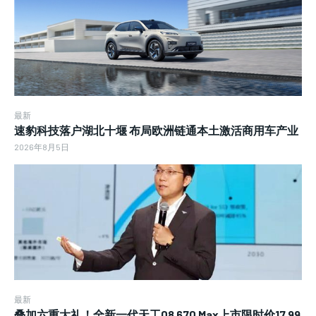
最新
速豹科技落户湖北十堰 布局欧洲链通本土激活商用车产业
2026年8月5日
最新
叠加六重大礼！全新一代天工08 670 Max上市限时价17.99