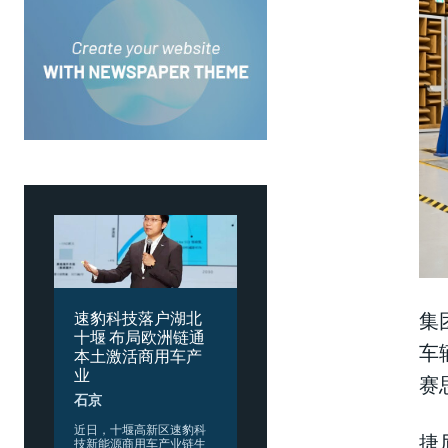
集
速豹科技落户湖北
十堰 布局欧洲链通
车
本土激活商用车产
业
赛
石京
​近日，十堰高新区速豹科
捷
技新能源商用车产业链生