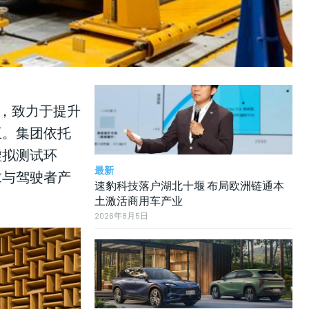
LIFESTYLE
LIFESTYLE
LIFESTYLE
力，致力于提升
互。集团依托
虚拟测试环
最新
求与驾驶者产
速豹科技落户湖北十堰 布局欧洲链通本
土激活商用车产业
2026年8月5日