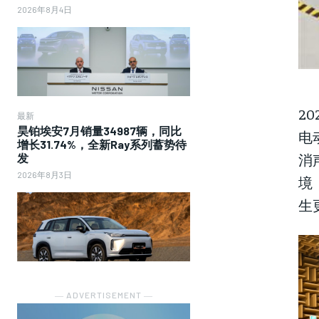
2026年8月4日
2
最新
昊铂埃安7月销量34987辆，同比
电
增长31.74%，全新Ray系列蓄势待
消
发
2026年8月3日
境
生
― ADVERTISEMENT ―