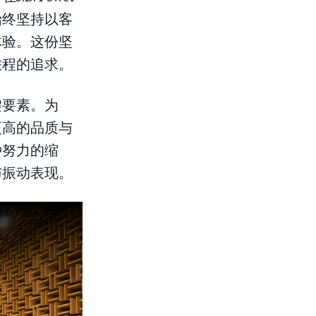
始终坚持以客
体验。这份坚
旅程的追求。
键要素。为
更高的品质与
种努力的缩
与振动表现。