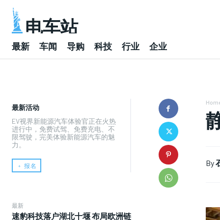
电车站
最新
车闻
导购
科技
行业
企业
Hom
最新活动
EV视界新能源汽车体验官正在火热
进行中，免费试驾、免费充电、不
限驾驶，完美体验新能源汽车的魅
力。
By
﹢ 报名
最新
速豹科技落户湖北十堰 布局欧洲链