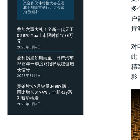
态合作伙伴对接大会在湖
多
北十堰隆重举行。大会紧
扣“强链补
户
持
叠加六重大礼！全新一代天工
08 670 Max上市限时价17.99万
元
对
2026年8月4日
此
盈利拐点如期而至，日产汽车
26财年一季度财报释放稳健增
精
长信号
影
2026年8月4日
昊铂埃安7月销量34987辆，
同比增长31.74%，全新Ray系
列蓄势待发
2026年8月3日