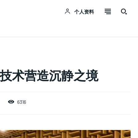
个人资料
SUBSCRIBE
SUBSCRIBE
SUBSCRIBE
Welcome to Liberty Case
Welcome to Liberty Case
Welcome to Liberty Case
H技术营造沉静之境
We have a curated list of the most noteworthy news
We have a curated list of the most noteworthy news
We have a curated list of the most noteworthy news
from all across the globe. With any subscription plan,
from all across the globe. With any subscription plan,
from all across the globe. With any subscription plan,
you get access to
you get access to
you get access to
exclusive articles
exclusive articles
exclusive articles
that let you
that let you
that let you
stay ahead of the curve.
stay ahead of the curve.
stay ahead of the curve.
6316
Your Profile
Your Profile
Your Profile
NEWS
NEWS
NEWS
LIFESTYLE
LIFESTYLE
LIFESTYLE
PUBLIC OPINION
PUBLIC OPINION
PUBLIC OPINION