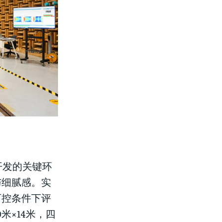
开发的关键环
与细腻感。实
可控条件下评
米×14米，四