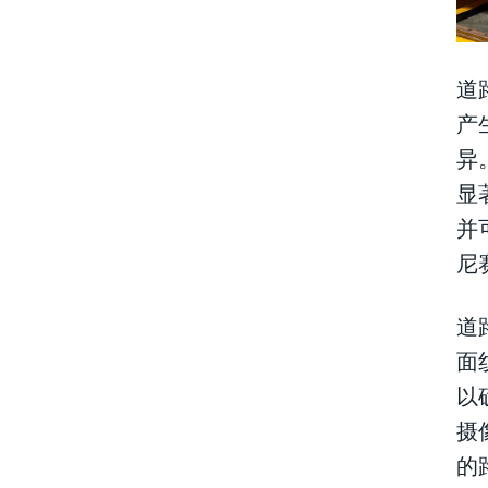
道
产
异
显
并
尼
道
面
以
摄
的