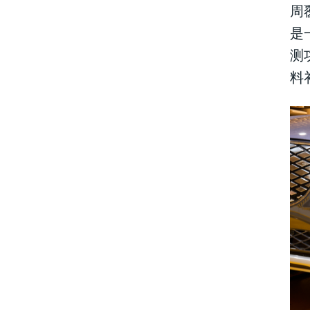
周
是
测
料