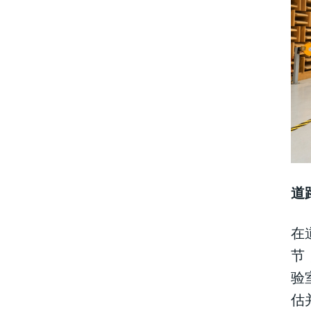
道
在
节
验
估