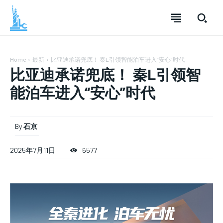
Home
最新
比亚迪承诺兜底！ 秦L引领智能泊车进入“安心”时代
比亚迪承诺兜底！ 秦L引领智
能泊车进入“安心”时代
By
石京
2025年7月11日
6577
SUBSCRIBE
SUBSCRIBE
SUBSCRIBE
Welcome to Liberty Case
Welcome to Liberty Case
Welcome to Liberty Case
We have a curated list of the most noteworthy news from all
We have a curated list of the most noteworthy news from all
We have a curated list of the most noteworthy news
across the globe. With any subscription plan, you get access
across the globe. With any subscription plan, you get access
from all across the globe. With any subscription plan,
to
to
exclusive articles
exclusive articles
you get access to
that let you stay ahead of the curve.
that let you stay ahead of the curve.
exclusive articles
that let you
stay ahead of the curve.