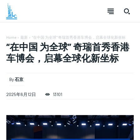
Home
最新
"在中国 为全球" 奇瑞首秀香港车博会，启幕全球化新坐标
“在中国 为全球” 奇瑞首秀香港
车博会，启幕全球化新坐标
By
石京
2025年6月12日
13101
SUBSCRIBE
SUBSCRIBE
SUBSCRIBE
Welcome to Liberty Case
Welcome to Liberty Case
Welcome to Liberty Case
We have a curated list of the most noteworthy news from all
We have a curated list of the most noteworthy news from all
We have a curated list of the most noteworthy news
across the globe. With any subscription plan, you get access
across the globe. With any subscription plan, you get access
from all across the globe. With any subscription plan,