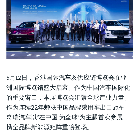
to
to
exclusive articles
exclusive articles
you get access to
that let you stay ahead of the curve.
that let you stay ahead of the curve.
exclusive articles
that let you
stay ahead of the curve.
Your Profile
Your Profile
Your Profile
NEWS
NEWS
LIFESTYLE
LIFESTYLE
PUBLIC OPINION
PUBLIC OPINION
NEWS
LIFESTYLE
PUBLIC OPINION
6月12日，香港国际汽车及供应链博览会在亚
洲国际博览馆盛大启幕。作为中国汽车国际化
的重要窗口，本届博览会汇聚全球产业力量。
作为连续22年蝉联中国品牌乘用车出口冠军，
奇瑞汽车以”在中国 为全球”为主题首次参展，
携全品牌新能源矩阵重磅登场。