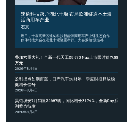
速豹科技落户湖北十堰 布局欧洲链通本土激
活商用车产业
石京
​近日，十堰高新区速豹科技新能源商用车产业链生态合作
伙伴对接大会在湖北十堰隆重举行。大会紧扣“强链补
叠加六重大礼！全新一代天工08 670 Max上市限时价17.99
万元
2026年8月4日
盈利拐点如期而至，日产汽车26财年一季度财报释放稳
健增长信号
2026年8月4日
昊铂埃安7月销量34987辆，同比增长31.74%，全新Ray系
列蓄势待发
2026年8月3日