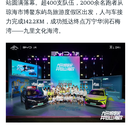
站圆满落幕。超400支队伍，2000余名跑者从
琼海市博鳌东屿岛旅游度假区出发，人与车接
力完成142.2KM，成功抵达终点万宁华润石梅
湾——九里文化海湾。
LIFESTYLE
LIFESTYLE
LIFESTYLE