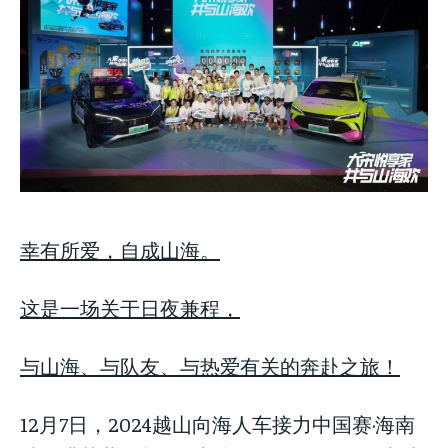
across the globe. With any subscription plan, you get access
across the globe. With any subscription plan, you get access
from all across the globe. With any subscription plan,
to
to
exclusive articles
exclusive articles
you get access to
that let you stay ahead of the curve.
that let you stay ahead of the curve.
exclusive articles
that let you
stay ahead of the curve.
Your Profile
Your Profile
Your Profile
NEWS
NEWS
LIFESTYLE
LIFESTYLE
PUBLIC OPINION
PUBLIC OPINION
NEWS
LIFESTYLE
PUBLIC OPINION
幸有所爱，自成山海。
这是一场关于日夜兼程，
与山海、与队友、与热爱有关的奔赴之旅！
12月7日，2024越山向海人车接力中国赛·海南