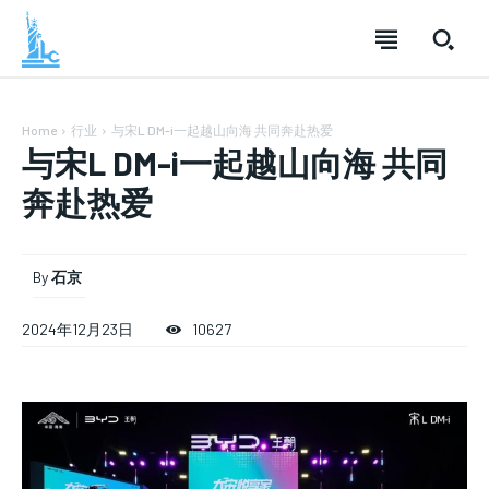
Home
行业
与宋L DM-i一起越山向海 共同奔赴热爱
与宋L DM-i一起越山向海 共同
奔赴热爱
By
石京
2024年12月23日
10627
SUBSCRIBE
SUBSCRIBE
SUBSCRIBE
Welcome to Liberty Case
Welcome to Liberty Case
Welcome to Liberty Case
We have a curated list of the most noteworthy news from all
We have a curated list of the most noteworthy news from all
We have a curated list of the most noteworthy news