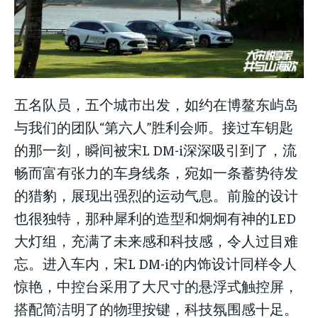
五名队员，五个城市出发，如约在博鳌东屿岛
与我们的团队“第六人”胜利会师。接过车钥匙
的那一刻，瞬间被宋L DM-i深深吸引到了，流
畅而富有张力的车身线条，宛如一条蓄势待发
的猎豹，展现出强烈的运动气息。前脸的设计
也很独特，那种犀利的造型和炯炯有神的LED
大灯组，充满了未来感和科技感，令人过目难
忘。进入车内，宋L DM-i的内饰设计同样令人
惊艳，中控台采用了大尺寸的悬浮式触控屏，
搭配简洁明了的物理按键，科技氛围感十足。