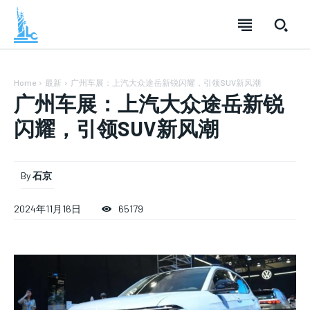
Home
最新
广州车展：上汽大众途岳新锐闪耀，引领SUV新风潮
广州车展：上汽大众途岳新锐
闪耀，引领SUV新风潮
SUBSCRIBE
SUBSCRIBE
SUBSCRIBE
By
石京
Welcome to Liberty Case
Welcome to Liberty Case
Welcome to Liberty Case
2024年11月16日
65179
We have a curated list of the most noteworthy news from all
We have a curated list of the most noteworthy news from all
We have a curated list of the most noteworthy news
across the globe. With any subscription plan, you get access
across the globe. With any subscription plan, you get access
from all across the globe. With any subscription plan,
to
to
exclusive articles
exclusive articles
you get access to
that let you stay ahead of the curve.
that let you stay ahead of the curve.
exclusive articles
that let you
stay ahead of the curve.
Your Profile
Your Profile
Your Profile