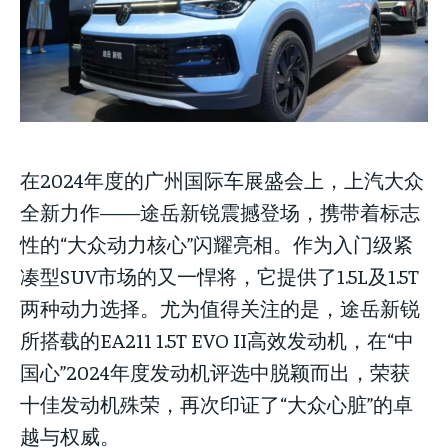
NEWS
NEWS
LIFESTYLE
LIFESTYLE
PUBLIC OPINION
PUBLIC OPINION
NEWS
LIFESTYLE
PUBLIC OPINION
在2024年度的广州国际车展盛会上，上汽大众
全新力作——途岳新锐震撼登场，携带着标志
性的“大众动力核心”闪耀亮相。作为入门级紧
凑型SUV市场的又一悍将，它提供了1.5L及1.5T
两种动力选择。尤为值得关注的是，途岳新锐
所搭载的EA211 1.5T EVO II高效发动机，在“中
国心”2024年度发动机评选中脱颖而出，荣获
十佳发动机殊荣，再次印证了“大众心脏”的卓
越与权威。