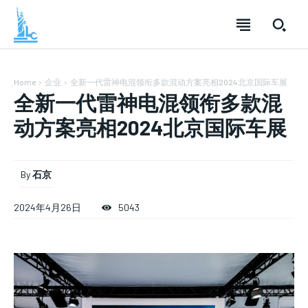
Home
企业
全新一代雷神电混领衔多款混动方案亮相2024北京国际车展
全新一代雷神电混领衔多款混
动方案亮相2024北京国际车展
By
石京
SUBSCRIBE
SUBSCRIBE
SUBSCRIBE
2024年4月26日
5043
Welcome to Liberty Case
Welcome to Liberty Case
Welcome to Liberty Case
We have a curated list of the most noteworthy news from all
We have a curated list of the most noteworthy news from all
We have a curated list of the most noteworthy news
across the globe. With any subscription plan, you get access
across the globe. With any subscription plan, you get access
from all across the globe. With any subscription plan,
to
to
exclusive articles
exclusive articles
you get access to
that let you stay ahead of the curve.
that let you stay ahead of the curve.
exclusive articles
that let you
stay ahead of the curve.