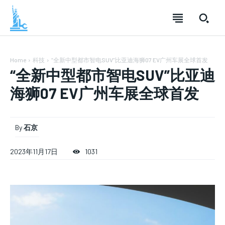
Home
科技
“全新中型都市智电SUV”比亚迪海狮07 EV广州车展全球首发
“全新中型都市智电SUV”比亚迪
海狮07 EV广州车展全球首发
By
石京
SUBSCRIBE
SUBSCRIBE
SUBSCRIBE
2023年11月17日
1031
Welcome to Liberty Case
Welcome to Liberty Case
Welcome to Liberty Case
We have a curated list of the most noteworthy news from all
We have a curated list of the most noteworthy news from all
We have a curated list of the most noteworthy news
across the globe. With any subscription plan, you get access
across the globe. With any subscription plan, you get access
from all across the globe. With any subscription plan,
to
to
exclusive articles
exclusive articles
you get access to
that let you stay ahead of the curve.
that let you stay ahead of the curve.
exclusive articles
that let you
stay ahead of the curve.