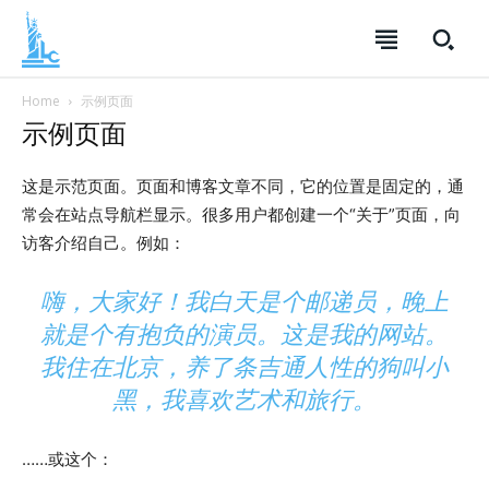
SUBSCRIBE
SUBSCRIBE
SUBSCRIBE
Home
示例页面
示例页面
Welcome to Liberty Case
Welcome to Liberty Case
Welcome to Liberty Case
We have a curated list of the most noteworthy news from all
We have a curated list of the most noteworthy news from all
We have a curated list of the most noteworthy news
这是示范页面。页面和博客文章不同，它的位置是固定的，通
across the globe. With any subscription plan, you get access
across the globe. With any subscription plan, you get access
from all across the globe. With any subscription plan,
常会在站点导航栏显示。很多用户都创建一个“关于”页面，向
to
to
exclusive articles
exclusive articles
you get access to
that let you stay ahead of the curve.
that let you stay ahead of the curve.
exclusive articles
that let you
stay ahead of the curve.
访客介绍自己。例如：
Your Profile
Your Profile
Your Profile
嗨，大家好！我白天是个邮递员，晚上
NEWS
NEWS
LIFESTYLE
LIFESTYLE
PUBLIC OPINION
PUBLIC OPINION
就是个有抱负的演员。这是我的网站。
NEWS
LIFESTYLE
PUBLIC OPINION
我住在北京，养了条吉通人性的狗叫小
黑，我喜欢艺术和旅行。
……或这个：